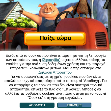
Παίξε τώρα
Εκτός από τα cookies που είναι απαραίτητα για τη λειτουργία
των ιστοτόπων του, η
(Σφραγίδα)
upjers συλλέγει, επίσης, τα
cookies για την ανάλυση δεδομένων χρήστη και την παροχή
υπηρεσιών κοινωνικών μέσων. Μάθε περισσότερα στο
Σχετικά με το My Free Farm
|
Δήλωση Απορρήτου
.
Η ιστορία πίσω από αυτό το παιχνίδι browser
|
Δυνατότητες
|
ΓΟΧ
|
Για να συμφωνήσεις με τη χρήση cookies που δεν είναι
Επικοινωνία/Συντελεστές
|
απολύτως τεχνικά απαραίτητο, πάτα το κουμπί "Αποδοχή". Για
Δήλωση Προστασίας Προσωπικών Δεδομένων
|
Κανόνες
|
Φόρουμ
|
να απορρίψεις τα cookies που δεν είναι αυστηρά τεχνικά
απαραίτητα, επίλεξε το πλαίσιο "Επιλογές". Μπορείς να
Υποστήριξη
|
My Free Farm 2 App
|
Google Play
|
App Store
|
αλλάξεις τις ρυθμίσεις cookies ανά πάσα στιγμή με το κουμπί
Παιχνίδια Browser - upjers.com
|
Διαχείριση Cookies
"Cookies" στη γραμμή εργαλείων.
ΑΠΟΔΟΧΉ
ΕΠΙΛΟΓΈΣ