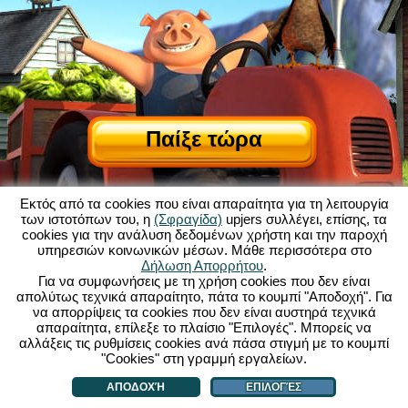
Παίξε τώρα
Εκτός από τα cookies που είναι απαραίτητα για τη λειτουργία
των ιστοτόπων του, η
(Σφραγίδα)
upjers συλλέγει, επίσης, τα
cookies για την ανάλυση δεδομένων χρήστη και την παροχή
υπηρεσιών κοινωνικών μέσων. Μάθε περισσότερα στο
Σχετικά με το My Free Farm
|
Δήλωση Απορρήτου
.
Η ιστορία πίσω από αυτό το παιχνίδι browser
|
Δυνατότητες
|
ΓΟΧ
|
Για να συμφωνήσεις με τη χρήση cookies που δεν είναι
Επικοινωνία/Συντελεστές
|
απολύτως τεχνικά απαραίτητο, πάτα το κουμπί "Αποδοχή". Για
Δήλωση Προστασίας Προσωπικών Δεδομένων
|
Κανόνες
|
Φόρουμ
|
να απορρίψεις τα cookies που δεν είναι αυστηρά τεχνικά
απαραίτητα, επίλεξε το πλαίσιο "Επιλογές". Μπορείς να
Υποστήριξη
|
My Free Farm 2 App
|
Google Play
|
App Store
|
αλλάξεις τις ρυθμίσεις cookies ανά πάσα στιγμή με το κουμπί
Παιχνίδια Browser - upjers.com
|
Διαχείριση Cookies
"Cookies" στη γραμμή εργαλείων.
ΑΠΟΔΟΧΉ
ΕΠΙΛΟΓΈΣ