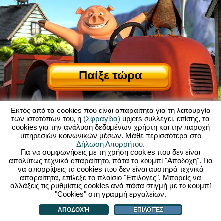
Παίξε τώρα
Εκτός από τα cookies που είναι απαραίτητα για τη λειτουργία
των ιστοτόπων του, η
(Σφραγίδα)
upjers συλλέγει, επίσης, τα
cookies για την ανάλυση δεδομένων χρήστη και την παροχή
υπηρεσιών κοινωνικών μέσων. Μάθε περισσότερα στο
Σχετικά με το My Free Farm
|
Δήλωση Απορρήτου
.
Η ιστορία πίσω από αυτό το παιχνίδι browser
|
Δυνατότητες
|
ΓΟΧ
|
Για να συμφωνήσεις με τη χρήση cookies που δεν είναι
Επικοινωνία/Συντελεστές
|
απολύτως τεχνικά απαραίτητο, πάτα το κουμπί "Αποδοχή". Για
Δήλωση Προστασίας Προσωπικών Δεδομένων
|
Κανόνες
|
Φόρουμ
|
να απορρίψεις τα cookies που δεν είναι αυστηρά τεχνικά
απαραίτητα, επίλεξε το πλαίσιο "Επιλογές". Μπορείς να
Υποστήριξη
|
My Free Farm 2 App
|
Google Play
|
App Store
|
αλλάξεις τις ρυθμίσεις cookies ανά πάσα στιγμή με το κουμπί
Παιχνίδια Browser - upjers.com
|
Διαχείριση Cookies
"Cookies" στη γραμμή εργαλείων.
ΑΠΟΔΟΧΉ
ΕΠΙΛΟΓΈΣ