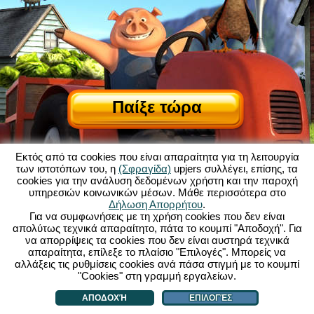
Παίξε τώρα
Εκτός από τα cookies που είναι απαραίτητα για τη λειτουργία
των ιστοτόπων του, η
(Σφραγίδα)
upjers συλλέγει, επίσης, τα
cookies για την ανάλυση δεδομένων χρήστη και την παροχή
υπηρεσιών κοινωνικών μέσων. Μάθε περισσότερα στο
Σχετικά με το My Free Farm
|
Δήλωση Απορρήτου
.
Η ιστορία πίσω από αυτό το παιχνίδι browser
|
Δυνατότητες
|
ΓΟΧ
|
Για να συμφωνήσεις με τη χρήση cookies που δεν είναι
Επικοινωνία/Συντελεστές
|
απολύτως τεχνικά απαραίτητο, πάτα το κουμπί "Αποδοχή". Για
Δήλωση Προστασίας Προσωπικών Δεδομένων
|
Κανόνες
|
Φόρουμ
|
να απορρίψεις τα cookies που δεν είναι αυστηρά τεχνικά
απαραίτητα, επίλεξε το πλαίσιο "Επιλογές". Μπορείς να
Υποστήριξη
|
My Free Farm 2 App
|
Google Play
|
App Store
|
αλλάξεις τις ρυθμίσεις cookies ανά πάσα στιγμή με το κουμπί
Παιχνίδια Browser - upjers.com
|
Διαχείριση Cookies
"Cookies" στη γραμμή εργαλείων.
ΑΠΟΔΟΧΉ
ΕΠΙΛΟΓΈΣ