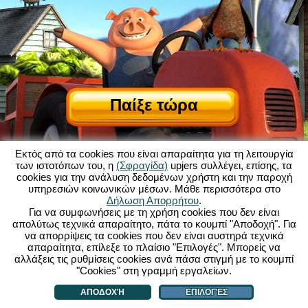
Παίξε τώρα
Εκτός από τα cookies που είναι απαραίτητα για τη λειτουργία
των ιστοτόπων του, η
(Σφραγίδα)
upjers συλλέγει, επίσης, τα
cookies για την ανάλυση δεδομένων χρήστη και την παροχή
υπηρεσιών κοινωνικών μέσων. Μάθε περισσότερα στο
Σχετικά με το My Free Farm
|
Δήλωση Απορρήτου
.
Η ιστορία πίσω από αυτό το παιχνίδι browser
|
Δυνατότητες
|
ΓΟΧ
|
Για να συμφωνήσεις με τη χρήση cookies που δεν είναι
Επικοινωνία/Συντελεστές
|
απολύτως τεχνικά απαραίτητο, πάτα το κουμπί "Αποδοχή". Για
Δήλωση Προστασίας Προσωπικών Δεδομένων
|
Κανόνες
|
Φόρουμ
|
να απορρίψεις τα cookies που δεν είναι αυστηρά τεχνικά
απαραίτητα, επίλεξε το πλαίσιο "Επιλογές". Μπορείς να
Υποστήριξη
|
My Free Farm 2 App
|
Google Play
|
App Store
|
αλλάξεις τις ρυθμίσεις cookies ανά πάσα στιγμή με το κουμπί
Παιχνίδια Browser - upjers.com
|
Διαχείριση Cookies
"Cookies" στη γραμμή εργαλείων.
ΑΠΟΔΟΧΉ
ΕΠΙΛΟΓΈΣ