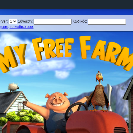
rver:
Σύνδεση:
Κωδικός:
χασες το κωδικό σου;