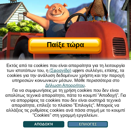
Παίξε τώρα
Εκτός από τα cookies που είναι απαραίτητα για τη λειτουργία
των ιστοτόπων του, η
(Σφραγίδα)
upjers συλλέγει, επίσης, τα
cookies για την ανάλυση δεδομένων χρήστη και την παροχή
υπηρεσιών κοινωνικών μέσων. Μάθε περισσότερα στο
Σχετικά με το My Free Farm
|
Δήλωση Απορρήτου
.
Η ιστορία πίσω από αυτό το παιχνίδι browser
|
Δυνατότητες
|
ΓΟΧ
|
Για να συμφωνήσεις με τη χρήση cookies που δεν είναι
Επικοινωνία/Συντελεστές
|
απολύτως τεχνικά απαραίτητο, πάτα το κουμπί "Αποδοχή". Για
Δήλωση Προστασίας Προσωπικών Δεδομένων
|
Κανόνες
|
Φόρουμ
|
να απορρίψεις τα cookies που δεν είναι αυστηρά τεχνικά
απαραίτητα, επίλεξε το πλαίσιο "Επιλογές". Μπορείς να
Υποστήριξη
|
My Free Farm 2 App
|
Google Play
|
App Store
|
αλλάξεις τις ρυθμίσεις cookies ανά πάσα στιγμή με το κουμπί
Παιχνίδια Browser - upjers.com
|
Διαχείριση Cookies
"Cookies" στη γραμμή εργαλείων.
ΑΠΟΔΟΧΉ
ΕΠΙΛΟΓΈΣ