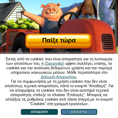
Παίξε τώρα
Εκτός από τα cookies που είναι απαραίτητα για τη λειτουργία
των ιστοτόπων του, η
(Σφραγίδα)
upjers συλλέγει, επίσης, τα
cookies για την ανάλυση δεδομένων χρήστη και την παροχή
υπηρεσιών κοινωνικών μέσων. Μάθε περισσότερα στο
Σχετικά με το My Free Farm
|
Δήλωση Απορρήτου
.
Η ιστορία πίσω από αυτό το παιχνίδι browser
|
Δυνατότητες
|
ΓΟΧ
|
Για να συμφωνήσεις με τη χρήση cookies που δεν είναι
Επικοινωνία/Συντελεστές
|
απολύτως τεχνικά απαραίτητο, πάτα το κουμπί "Αποδοχή". Για
Δήλωση Προστασίας Προσωπικών Δεδομένων
|
Κανόνες
|
Φόρουμ
|
να απορρίψεις τα cookies που δεν είναι αυστηρά τεχνικά
απαραίτητα, επίλεξε το πλαίσιο "Επιλογές". Μπορείς να
Υποστήριξη
|
My Free Farm 2 App
|
Google Play
|
App Store
|
αλλάξεις τις ρυθμίσεις cookies ανά πάσα στιγμή με το κουμπί
Παιχνίδια Browser - upjers.com
|
Διαχείριση Cookies
"Cookies" στη γραμμή εργαλείων.
ΑΠΟΔΟΧΉ
ΕΠΙΛΟΓΈΣ