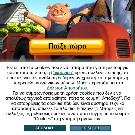
Παίξε τώρα
Εκτός από τα cookies που είναι απαραίτητα για τη λειτουργία
των ιστοτόπων του, η
(Σφραγίδα)
upjers συλλέγει, επίσης, τα
cookies για την ανάλυση δεδομένων χρήστη και την παροχή
υπηρεσιών κοινωνικών μέσων. Μάθε περισσότερα στο
Δήλωση Απορρήτου
.
Σχετικά με το My Free Farm
|
Για να συμφωνήσεις με τη χρήση cookies που δεν είναι
Η ιστορία πίσω από αυτό το παιχνίδι browser
|
Δυνατότητες
|
ΓΟΧ
|
απολύτως τεχνικά απαραίτητο, πάτα το κουμπί "Αποδοχή". Για
Επικοινωνία/Συντελεστές
|
Δήλωση προστασίας δεδομένων
|
Κανόνες
|
να απορρίψεις τα cookies που δεν είναι αυστηρά τεχνικά
απαραίτητα, επίλεξε το πλαίσιο "Επιλογές". Μπορείς να
Φόρουμ
|
Υποστήριξη
|
My Free Farm 2 App
|
Google Play
|
App Store
|
αλλάξεις τις ρυθμίσεις cookies ανά πάσα στιγμή με το κουμπί
Παιχνίδια Browser - upjers.com
|
Διαχείριση Cookies
"Cookies" στη γραμμή εργαλείων.
ΑΠΟΔΟΧΉ
ΕΠΙΛΟΓΈΣ